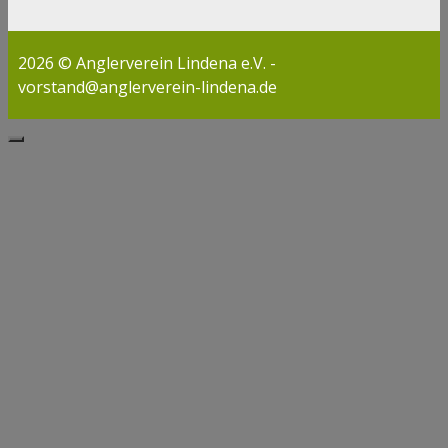
2026 © Anglerverein Lindena e.V. -
vorstand@anglerverein-lindena.de
Schließen